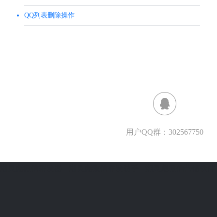
QQ列表删除操作
用户QQ群：302567750
湘灵彪微信群发器
湘灵彪微信群发助手
湘灵彪微信营销软件